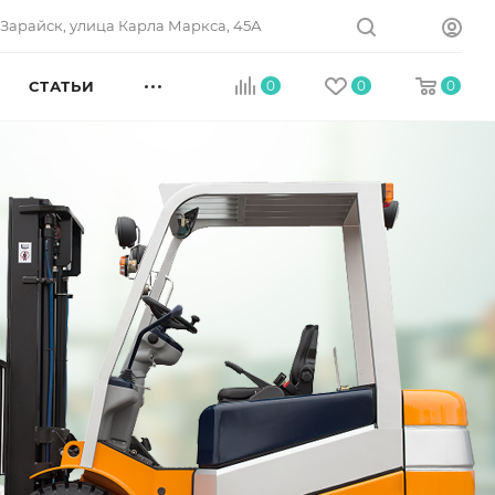
. Зарайск, улица Карла Маркса, 45А
СТАТЬИ
0
0
0